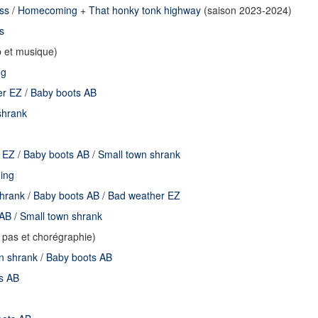
iss
/
Homecoming
+
That honky tonk highway
(saison 2023-2024)
s
p et musique)
ng
er EZ
/
Baby boots AB
shrank
 EZ
/
Baby boots AB
/
Small town shrank
ing
shrank
/
Baby boots AB
/
Bad weather EZ
 AB
/
Small town shrank
pas et chorégraphie)
n shrank
/
Baby boots AB
s AB