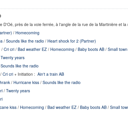
0
me D'Oé
, près de la voie ferrée, à l'angle de la rue de la Martinière et 
artner)
/
Homecoming
ss
/
Sounds like the radio
/
Heart shock for 2 (Partner)
)
/
Cri cri
/
Bad weather EZ
/
Homecoming
/
Baby boots AB
/
Small town
e
Twenty years
e
Sounds like the radio
/
Cri cri
+ Initiation :
Ain't a train AB
shrank
/
Hurricane kiss
/
Sounds like the radio
ri
/
Twenty years
ri
icane kiss
/
Homecoming
/
Bad weather EZ
/
Baby boots AB
/
Small tow