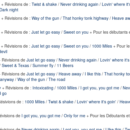
+ Révisions de :
Twist & shake
/
Never drinking again
/
Lovin' where it'
Dark night
+ Révisions de :
Way of the gun
/
That honky tonk highway
/
Heave a
+ Révisions de :
Just let go easy
/
Sweet on you
+ Pour les débutants 
+ Révisions de :
Just let go easy
/
Sweet on you
/
1000 Miles
+ Pour le
evil
 Révisions de
Just let go easy
/
Never drinking again
/
Lovin' where it's
/
Sweet & Texas
/
Summer fly
/
11 Beers
 Révisions de
Just let go easy
/
Heave away
/
I like this
/
That honky t
t anyway
/
Way of the gun
/
The road
y
+ Révisions de :
Intoxicating
/
1000 Miles
/
I got you, you got me
/
Nev
d go
ésivions de :
1000 Miles
/
Twist & shake
/
Lovin' where it's goin'
/
Heav
évisions de
I got you, you got me
/
Only for me
+ Pour les Débutants et
évisions de
Never drinking again
/
I got you, you got me
/
I like this
/
Tw