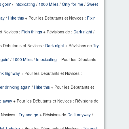
s goin'
/
Intoxicating
/
1000 Miles
/
Only for me
/
Sweet
way
/
I like this
+ Pour les Débutants et Novices :
Fixin
et Novices :
Fixin things
+ Révisions de :
Dark night
/
s Débutants et Novices :
Dark night
+ Révisions de
Try
 goin'
/
1000 Miles
/
Intoxicating
+ Pour les Débutants
onk highway
+ Pour les Débutants et Novices :
er drinking again
/
I like this
+ Pour les Débutants et
e away
+ Pour les Débutants et Novices : Révisions de
 Novices :
Try and go
+ Révisions de
Do it anyway
/
ist & shake
+ Pour les Débutants et Novices :
Try and