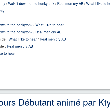
anty
/
Walk it down to the honkytonk
/
Real men cry AB
/
What I like to h
nty
down to the honkytonk
/
What I like to hear
down to the honkytonk
/
Real men cry AB
s de :
What I like to hear
/
Real men cry AB
 de :
Real men cry AB
ike to hear
ours Débutant animé par Kt