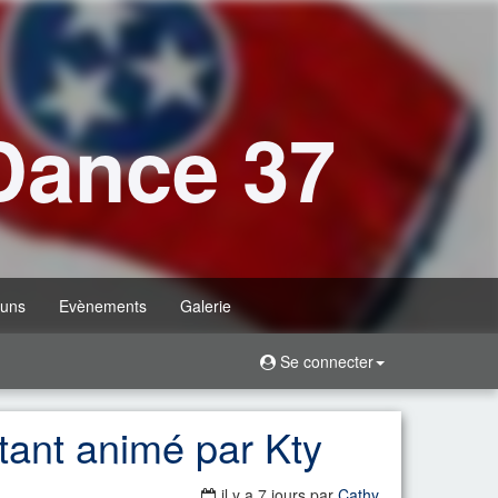
Dance 37
uns
Evènements
Galerie
Se connecter
tant animé par Kty
il y a 7 jours
par
Cathy