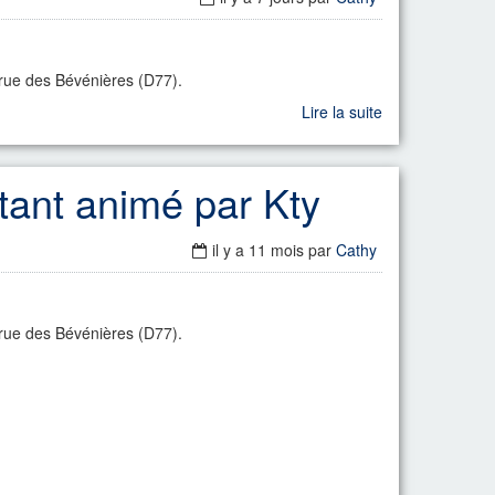
la rue des Bévénières (D77).
Lire la suite
tant animé par Kty
il y a 11 mois
par
Cathy
la rue des Bévénières (D77).