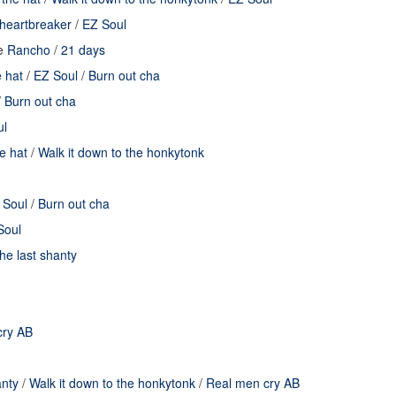
 heartbreaker
/
EZ Soul
de
Rancho
/
21 days
 hat
/
EZ Soul
/
Burn out cha
/
Burn out cha
ul
e hat
/
Walk it down to the honkytonk
 Soul
/
Burn out cha
Soul
he last shanty
cry AB
anty
/
Walk it down to the honkytonk
/
Real men cry AB