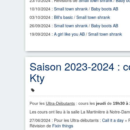
23/10/2024 : Révisions de
Small town shrank
/
Baby b
10/10/2024 :
Small town shrank
/
Baby boots AB
03/10/2024 :
Bill's basic
/
Small town shrank
26/09/2024 :
Small town shrank
/
Baby boots AB
19/09/2024 :
A girl like you AB
/
Small town shrank
Saison 2023-2024 : c
Kty
Pour les
Ultra-Débutants
: cours les
jeudi
de
19h30 à
Les cours ont lieu à la
salle La Martinière à Notre-Da
27/06/2024 : Pour les Ultra-débutants :
Call it a day
+ R
Révision de
Fixin things