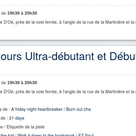
de
19h30 à 20h30
me D'Oé
, près de la voie ferrée, à l'angle de la rue de la Martinière et 
ours Ultra-débutant et Débu
de
19h30 à 20h30
me D'Oé
, près de la voie ferrée, à l'angle de la rue de la Martinière et 
s de :
A friday night heartbreaker
/
Burn out cha
 de :
21 days
 / Etiquette de la piste
the hat
/
Walk it down to the honkytonk
/
EZ Soul