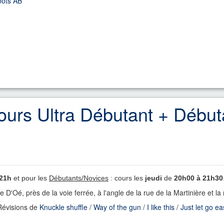
oots AB
ours Ultra Débutant + Début
 21h
et pour les
Débutants/Novices
: cours les
jeudi
de
20h00 à 21h30
me D'Oé
, près de la voie ferrée, à l'angle de la rue de la Martinière et 
évisions de
Knuckle shuffle
/
Way of the gun
/
I like this
/
Just let go ea