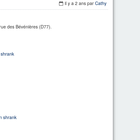
il y a 2 ans
par
Cathy
la rue des Bévénières (D77).
 shrank
n shrank