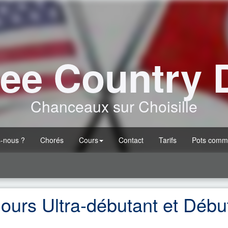
ee Country 
Chanceaux sur Choisille
-nous ?
Chorés
Cours
Contact
Tarifs
Pots comm
ours Ultra-débutant et Débu